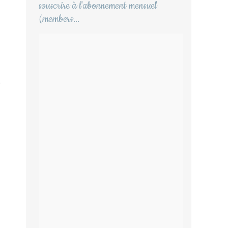
souscrire à l'abonnement mensuel
(members...
é