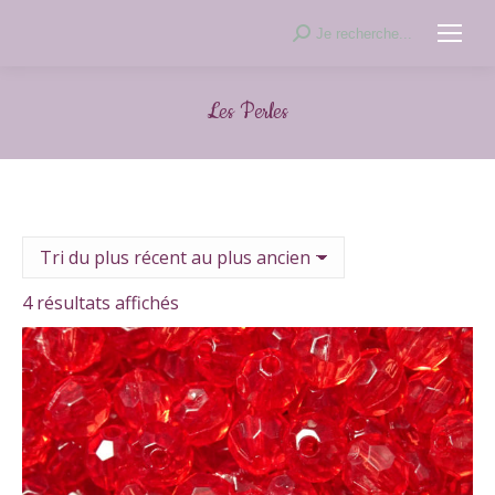
Recherche
Je recherche...
:
Les Perles
Trié
4 résultats affichés
du
plus
récent
au
plus
ancien