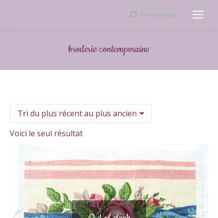
Recherche
Je recherche...
:
broderie contemporaine
Voici le seul résultat