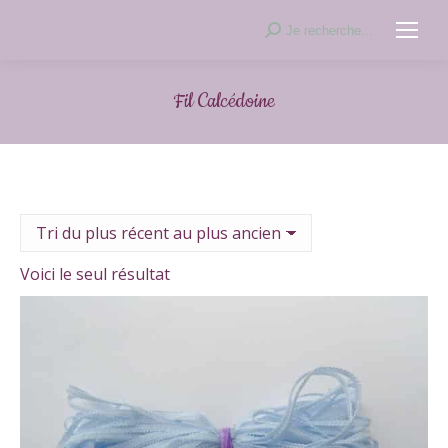
Recherche
Je recherche...
:
Fil Calcédoine
Voici le seul résultat