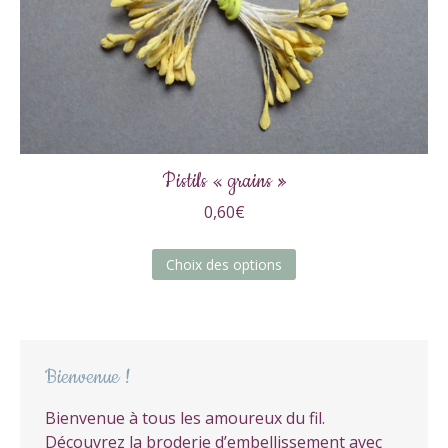
Pistils « grains »
0,60
€
Ce
Choix des options
produit
a
plusieurs
variations.
Bienvenue !
Les
options
Bienvenue à tous les amoureux du fil.
peuvent
Découvrez la broderie d’embellissement avec