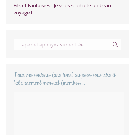
être
Fils et Fantaisies ! Je vous souhaite un beau
choisies
voyage !
sur
la
page
du
Recherche
produit
:
Pour me soutenir (one time) ou pour souscrire à
l'abonnement mensuel (members...