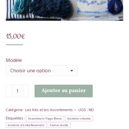
15,00
€
Modèle
quantité
Ajouter au panier
de
Assortiment
Page
Catégorie :
Les Kits et les Assortiments
UGS :
ND
Bleue
Étiquettes :
Assortiment Page Bleue
broderie créative
(juillet)
broderie d'embellissement
Carnet textile