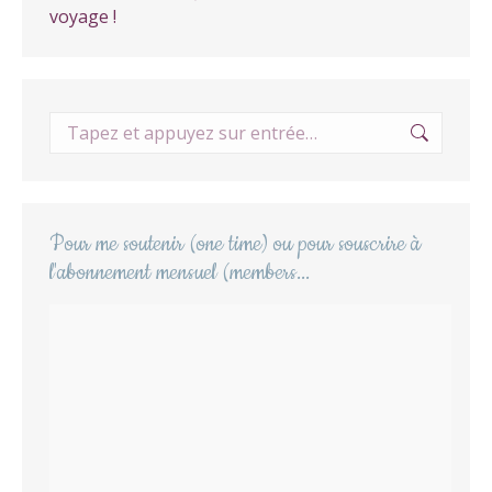
choisies
voyage !
sur
la
page
du
Recherche
produit
:
Pour me soutenir (one time) ou pour souscrire à
l'abonnement mensuel (members...