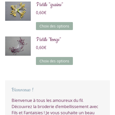
a
Pistils "grains"
plusieurs
0,60
€
variations.
Les
Ce
Choix des options
options
produit
peuvent
a
Pistils "longs"
être
plusieurs
choisies
0,60
€
variations.
sur
Les
la
Ce
Choix des options
options
page
produit
peuvent
du
a
être
produit
plusieurs
choisies
variations.
sur
Bienvenue !
Les
la
options
page
Bienvenue à tous les amoureux du fil.
peuvent
du
Découvrez la broderie d’embellissement avec
être
produit
Fils et Fantaisies ! Je vous souhaite un beau