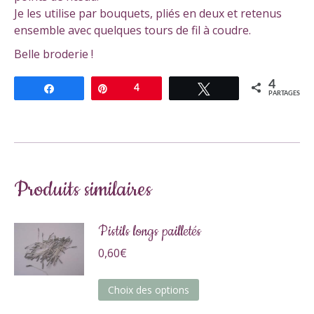
Je les utilise par bouquets, pliés en deux et retenus
ensemble avec quelques tours de fil à coudre.
Belle broderie !
4
Partagez
Épingle
4
Tweetez
PARTAGES
Produits similaires
Pistils longs pailletés
0,60
€
Ce
Choix des options
produit