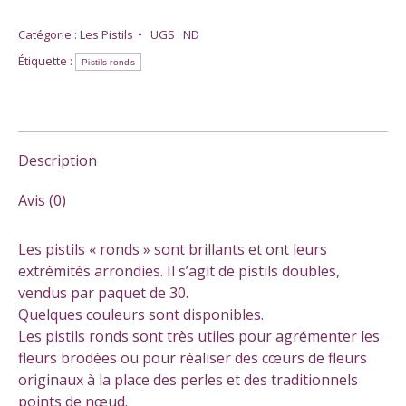
Pistils
"ronds"
Catégorie :
Les Pistils
UGS :
ND
Étiquette :
Pistils ronds
Description
Avis (0)
Les pistils « ronds » sont brillants et ont leurs
extrémités arrondies. Il s’agit de pistils doubles,
vendus par paquet de 30.
Quelques couleurs sont disponibles.
Les pistils ronds sont très utiles pour agrémenter les
fleurs brodées ou pour réaliser des cœurs de fleurs
originaux à la place des perles et des traditionnels
points de nœud.