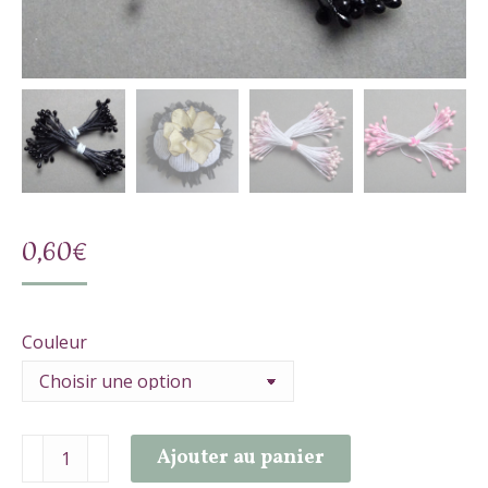
0,60
€
Couleur
quantité
Ajouter au panier
de