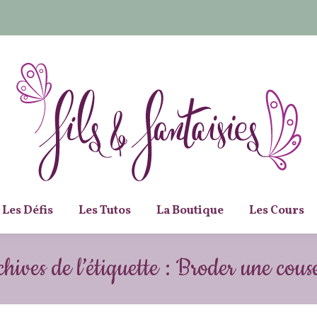
Les Défis
Les Tutos
La Boutique
Les Cours
hives de l’étiquette :
Broder une couse