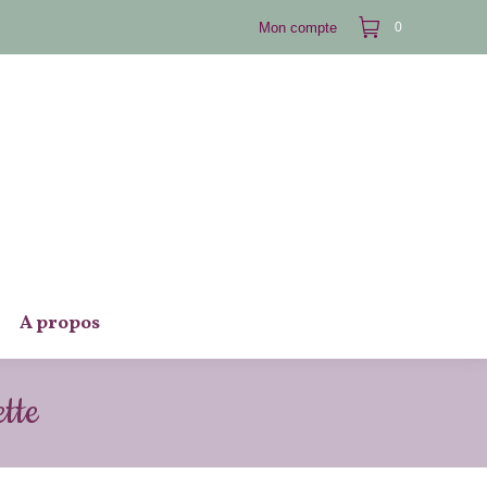
Mon compte
0
A propos
tte