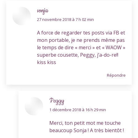
sonja
dit
27 novembre 2018 à 7 h 02 min
:
A force de regarder tes posts via FB et
mon portable, je ne prends même pas
le temps de dire « merci » et « WAOW »
superbe cousette, Peggy, j’a-do-re!!
kiss kiss
Répondre
Peggy
dit
1 décembre 2018 à 16 h 29 min
:
Merci, ton petit mot me touche
beaucoup Sonja ! A très bientôt !