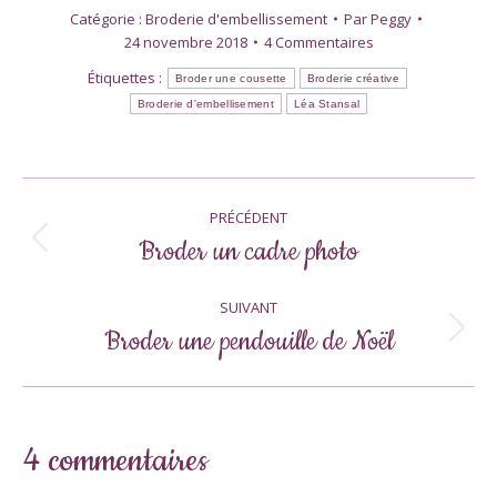
Catégorie :
Broderie d'embellissement
Par
Peggy
24 novembre 2018
4 Commentaires
Étiquettes :
Broder une cousette
Broderie créative
Broderie d'embellisement
Léa Stansal
Navigation
PRÉCÉDENT
article
Broder un cadre photo
Article
précédent
:
SUIVANT
Broder une pendouille de Noël
Article
suivant
:
4 commentaires