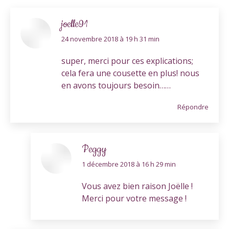
joelle91
dit
24 novembre 2018 à 19 h 31 min
:
super, merci pour ces explications;
cela fera une cousette en plus! nous
en avons toujours besoin……
Répondre
Peggy
dit
1 décembre 2018 à 16 h 29 min
:
Vous avez bien raison Joëlle !
Merci pour votre message !