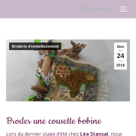
Recherche
Je recherche...
:
Broderie d'embellissement
Nov
24
2018
Broder une cousette bobine
Lors du dernier stage d’été chez
Léa Stansal
, nous