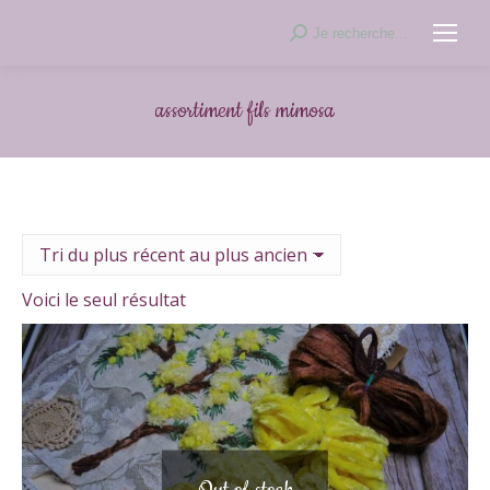
Recherche
Je recherche...
:
assortiment fils mimosa
Voici le seul résultat