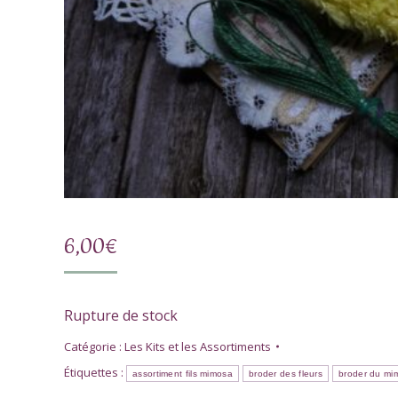
6,00
€
Rupture de stock
Catégorie :
Les Kits et les Assortiments
Étiquettes :
assortiment fils mimosa
broder des fleurs
broder du mi