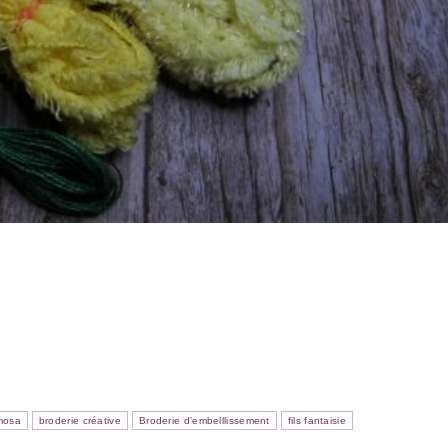
mosa
broderie créative
Broderie d'embelllissement
fils fantaisie