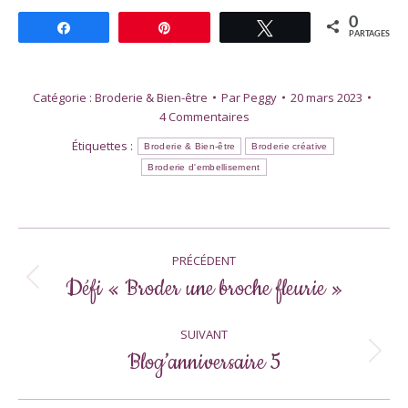
0
Partagez
Épingle
Tweetez
PARTAGES
Catégorie :
Broderie & Bien-être
Par
Peggy
20 mars 2023
4 Commentaires
Étiquettes :
Broderie & Bien-être
Broderie créative
Broderie d'embellisement
Navigation
PRÉCÉDENT
article
Défi « Broder une broche fleurie »
Article
précédent
:
SUIVANT
Blog’anniversaire 5
Article
suivant
: