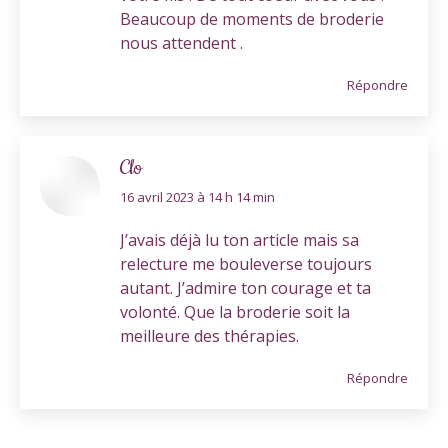
Beaucoup de moments de broderie
nous attendent .
Répondre
Clo
dit
16 avril 2023 à 14 h 14 min
:
J’avais déjà lu ton article mais sa
relecture me bouleverse toujours
autant. J’admire ton courage et ta
volonté. Que la broderie soit la
meilleure des thérapies.
Répondre