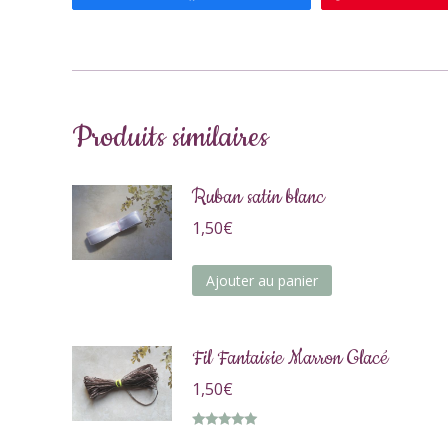
Produits similaires
Ruban satin blanc
1,50
€
Ajouter au panier
Fil Fantaisie Marron Glacé
1,50
€
Note
5.00