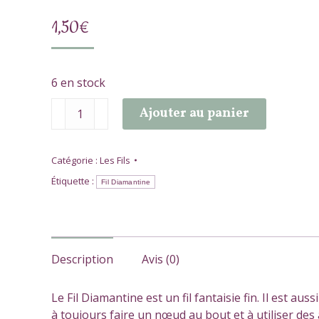
1,50
€
6 en stock
quantité
Ajouter au panier
de
Fil
Diamantine
Catégorie :
Les Fils
Étiquette :
Fil Diamantine
Description
Avis (0)
Le Fil Diamantine est un fil fantaisie fin. Il est aus
à toujours faire un nœud au bout et à utiliser des 