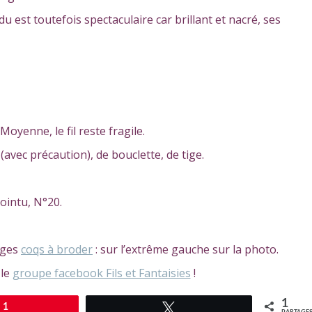
du est toutefois spectaculaire car brillant et nacré, ses
 Moyenne, le fil reste fragile.
 (avec précaution), de bouclette, de tige.
pointu, N°20.
mages
coqs à broder
: sur l’extrême gauche sur la photo.
 le
groupe facebook Fils et Fantaisies
!
1
1
Tweetez