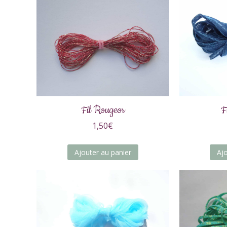
Fil Rougeor
F
1,50
€
Ajouter au panier
Aj