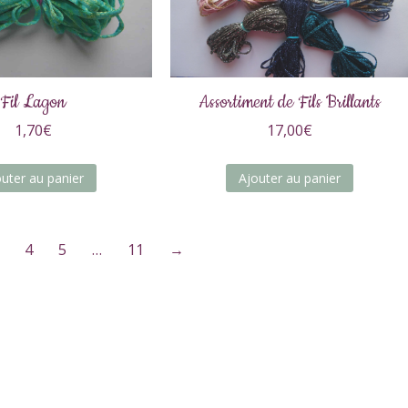
Fil Lagon
Assortiment de Fils Brillants
1,70
€
17,00
€
outer au panier
Ajouter au panier
4
5
…
11
→