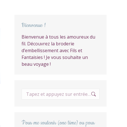
Trié
s
Bienvenue !
du
plus
Bienvenue à tous les amoureux du
récent
fil. Découvrez la broderie
au
d’embellissement avec Fils et
plus
Fantaisies ! Je vous souhaite un
ancien
beau voyage !
Recherche
:
Pour me soutenir (one time) ou pour