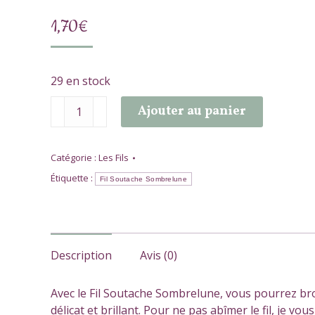
1,70
€
29 en stock
quantité
Ajouter au panier
de
Fil
Soutache
Catégorie :
Les Fils
Sombrelune
Étiquette :
Fil Soutache Sombrelune
Description
Avis (0)
Avec le Fil Soutache Sombrelune, vous pourrez bro
délicat et brillant. Pour ne pas abîmer le fil, je vou