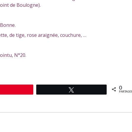
point de Boulogne).
: Bonne.
lette, de tige, rose araignée, couchure, …
pointu, N°20.
0
Épingle
Tweetez
PARTAGE