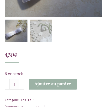
1,50
€
6 en stock
quantité
Ajouter au panier
de
Ruban
satin
Catégorie :
Les Fils
blanc
Étiquette :