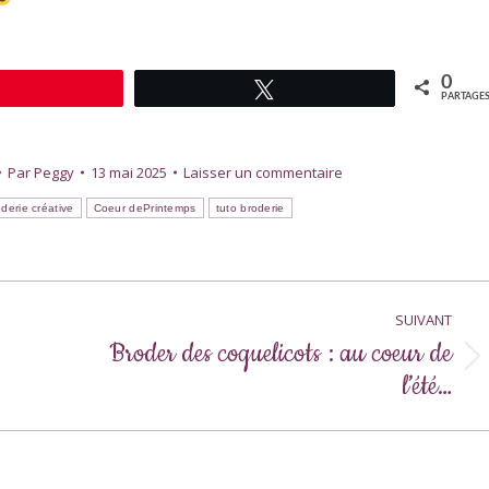
0
Épingle
Tweetez
PARTAGE
Par
Peggy
13 mai 2025
Laisser un commentaire
derie créative
Coeur dePrintemps
tuto broderie
SUIVANT
Broder des coquelicots : au coeur de
Article
l’été…
suivant
: