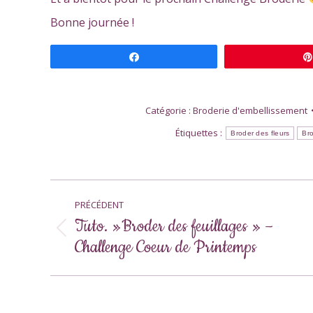
Bonne journée !
Partagez
Catégorie :
Broderie d'embellissement
Étiquettes :
Broder des fleurs
Bro
Navigation
PRÉCÉDENT
article
Tuto. »Broder des feuillages » –
Article
Challenge Coeur de Printemps
précédent
: