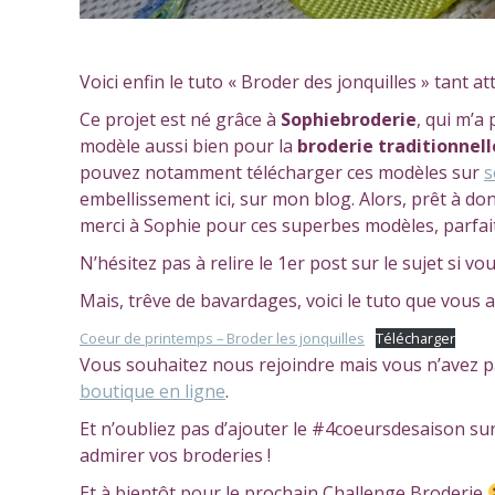
Voici enfin le tuto « Broder des jonquilles » tant at
Ce projet est né grâce à
Sophiebroderie
, qui m’a
modèle aussi bien pour la
broderie traditionnell
pouvez notamment télécharger ces modèles sur
s
embellissement ici, sur mon blog. Alors, prêt à do
merci à Sophie pour ces superbes modèles, parfait
N’hésitez pas à relire le 1er post sur le sujet si vo
Mais, trêve de bavardages, voici le tuto que vous
Coeur de printemps – Broder les jonquilles
Télécharger
Vous souhaitez nous rejoindre mais vous n’avez pa
boutique en ligne
.
Et n’oubliez pas d’ajouter le #4coeursdesaison su
admirer vos broderies !
Et à bientôt pour le prochain Challenge Broderie