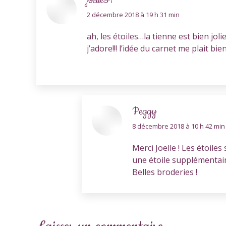
joelle91
dit
2 décembre 2018 à 19 h 31 min
:
ah, les étoiles…la tienne est bien jol
j’adore!!! l’idée du carnet me plait bie
Peggy
dit
8 décembre 2018 à 10 h 42 min
:
Merci Joelle ! Les étoiles
une étoile supplémentair
Belles broderies !