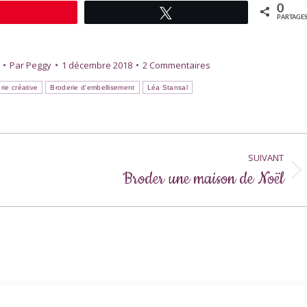
0
Épingle
Tweetez
PARTAGE
Par
Peggy
1 décembre 2018
2 Commentaires
rie créative
Broderie d'embellisement
Léa Stansal
SUIVANT
Broder une maison de Noël
Article
suivant
: