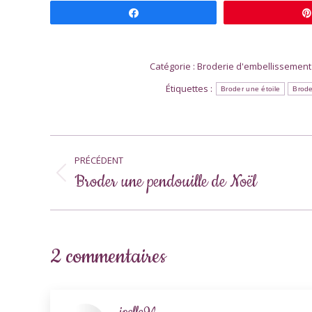
Partagez
Catégorie :
Broderie d'embellissement
Étiquettes :
Broder une étoile
Brode
Navigation
PRÉCÉDENT
article
Broder une pendouille de Noël
Article
précédent
:
2 commentaires