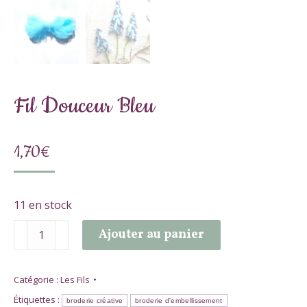
Fil Douceur Bleu
1,70
€
11 en stock
quantité
Ajouter au panier
de
Fil
Douceur
Catégorie :
Les Fils
Bleu
Étiquettes :
broderie créative
broderie d'embellissement