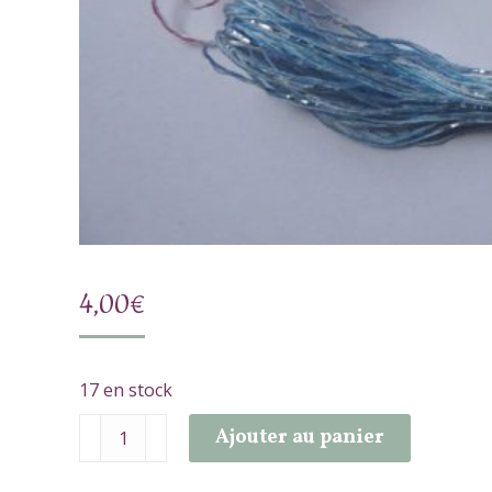
4,00
€
17 en stock
quantité
Ajouter au panier
de
Trio