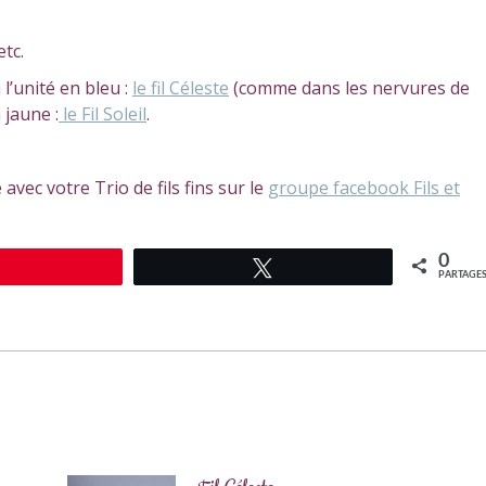
etc.
l’unité en bleu :
le fil Céleste
(comme dans les nervures de
 jaune :
le Fil Soleil
.
vec votre Trio de fils fins sur le
groupe facebook Fils et
0
Épingle
Tweetez
PARTAGE