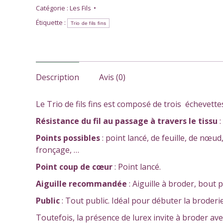
de
Catégorie :
Les Fils
fils
Étiquette :
Trio de fils fins
fins
Description
Avis (0)
Le Trio de fils fins est composé de trois échevettes d
Résistance
du fil au passage à travers le tissu
Points possibles
: point lancé, de feuille, de nœud
fronçage, …
Point coup de cœur
: Point lancé.
Aiguille recommandée
: Aiguille à broder, bout 
Public
: Tout public. Idéal pour débuter la broderie 
Toutefois, la présence de lurex invite à broder ave