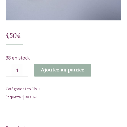
1,50
€
38 en stock
quantité
Ajouter au panier
de
Fil
Soleil
Catégorie :
Les Fils
Étiquette :
Fil Soleil