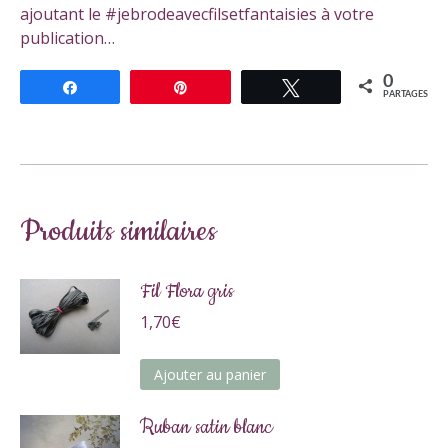
ajoutant le #jebrodeavecfilsetfantaisies à votre
publication…
0
Partagez
Épingle
Tweetez
PARTAGES
Produits similaires
Fil Flora gris
1,70
€
Ajouter au panier
Ruban satin blanc