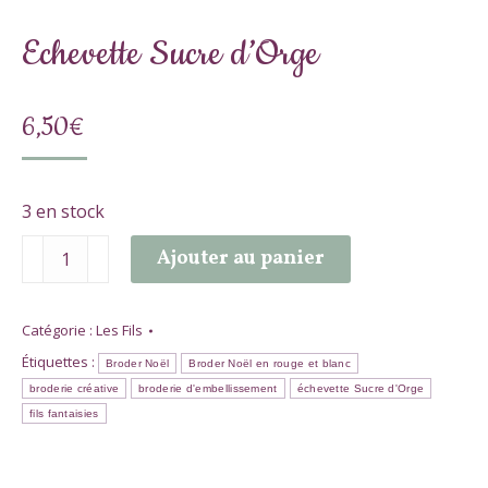
Echevette Sucre d’Orge
6,50
€
3 en stock
quantité
Ajouter au panier
de
Echevette
Sucre
Catégorie :
Les Fils
d'Orge
Étiquettes :
Broder Noël
Broder Noël en rouge et blanc
broderie créative
broderie d'embellissement
échevette Sucre d'Orge
fils fantaisies