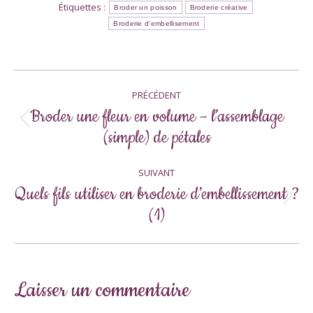
Étiquettes :
Broder un poisson
Broderie créative
Broderie d'embellisement
Navigation
PRÉCÉDENT
article
Broder une fleur en volume – l’assemblage
Article
(simple) de pétales
précédent
:
SUIVANT
Quels fils utiliser en broderie d’embellissement ?
Article
(1)
suivant
:
Laisser un commentaire