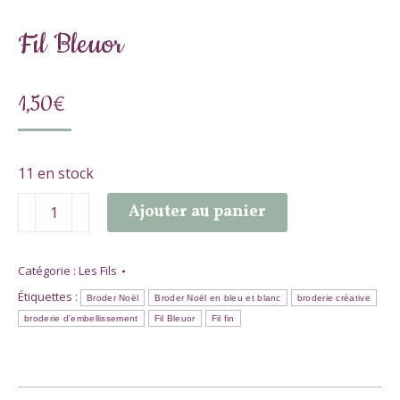
Fil Bleuor
1,50
€
11 en stock
quantité
Ajouter au panier
de
Fil
Bleuor
Catégorie :
Les Fils
Étiquettes :
Broder Noël
Broder Noël en bleu et blanc
broderie créative
broderie d'embellissement
Fil Bleuor
Fil fin