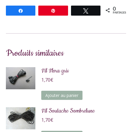
0
Partagez
Épingle
Tweetez
PARTAGES
Produits similaires
Fil Flora gris
1,70
€
Ajouter au panier
Fil Soutache Sombrelune
1,70
€