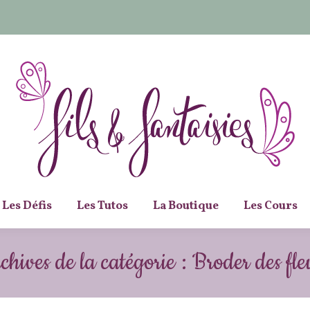
Les Défis
Les Tutos
La Boutique
Les Cours
chives de la catégorie :
Broder des fle