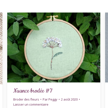
Nuance brodée #7
Broder des fleurs
Par
Peggy
2 août 2020
Laisser un commentaire